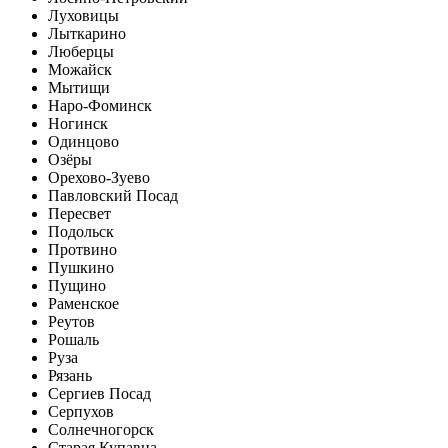
Луховицы
Лыткарино
Люберцы
Можайск
Мытищи
Наро-Фоминск
Ногинск
Одинцово
Озёры
Орехово-Зуево
Павловский Посад
Пересвет
Подольск
Протвино
Пушкино
Пущино
Раменское
Реутов
Рошаль
Руза
Рязань
Сергиев Посад
Серпухов
Солнечногорск
Старая Купавна