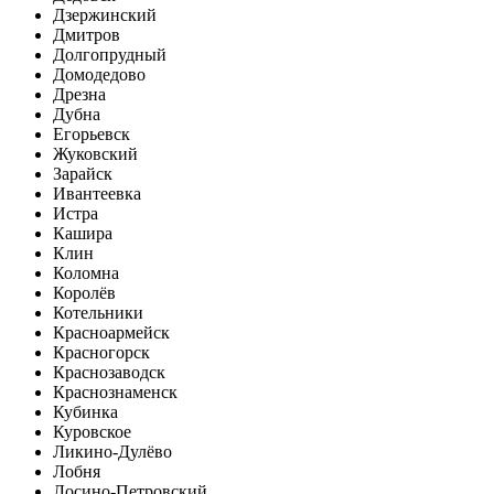
Дзержинский
Дмитров
Долгопрудный
Домодедово
Дрезна
Дубна
Егорьевск
Жуковский
Зарайск
Ивантеевка
Истра
Кашира
Клин
Коломна
Королёв
Котельники
Красноармейск
Красногорск
Краснозаводск
Краснознаменск
Кубинка
Куровское
Ликино-Дулёво
Лобня
Лосино-Петровский