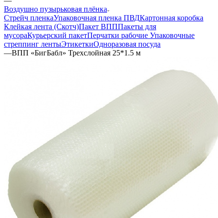
—
Воздушно пузырьковая плёнка
Стрейч пленка
Упаковочная пленка ПВД
Картонная коробка
Клейкая лента (Скотч)
Пакет ВПП
Пакеты для
мусора
Курьерский пакет
Перчатки рабочие
Упаковочные
стреппинг ленты
Этикетки
Одноразовая посуда
—
ВПП «БигБабл» Трехслойная 25*1.5 м