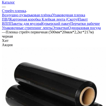
Каталог
—
Стрейч пленка
Воздушно пузырьковая плёнка
Упаковочная пленка
ПВД
Картонная коробка
Клейкая лента (Скотч)
Пакет
ВПП
Пакеты для мусора
Курьерский пакет
Перчатки рабочие
Упаковочные стреппинг ленты
Этикетки
Одноразовая посуда
—
Пленка стрейч первичная (500мм*20мкм*2,2кг*217м)
черная
Хит
Акция