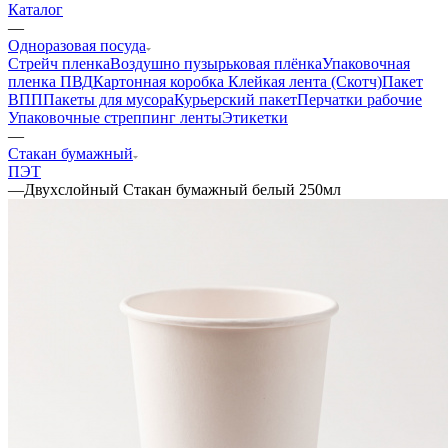
Каталог
—
Одноразовая посуда
Стрейч пленка
Воздушно пузырьковая плёнка
Упаковочная
пленка ПВД
Картонная коробка
Клейкая лента (Скотч)
Пакет
ВПП
Пакеты для мусора
Курьерский пакет
Перчатки рабочие
Упаковочные стреппинг ленты
Этикетки
—
Стакан бумажный
ПЭТ
—
Двухслойный Стакан бумажный белый 250мл