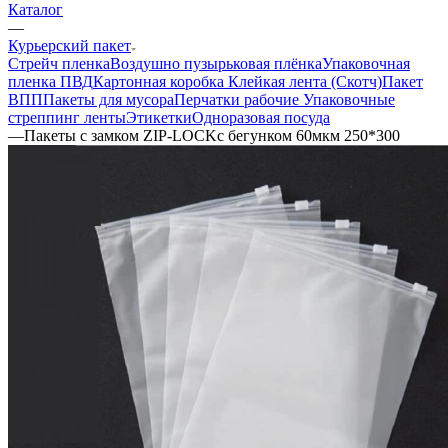
Каталог
—
Курьерский пакет
Стрейч пленка
Воздушно пузырьковая плёнка
Упаковочная
пленка ПВД
Картонная коробка
Клейкая лента (Скотч)
Пакет
ВПП
Пакеты для мусора
Перчатки рабочие
Упаковочные
стреппинг ленты
Этикетки
Одноразовая посуда
—
Пакеты с замком ZIP-LOCKс бегунком 60мкм 250*300