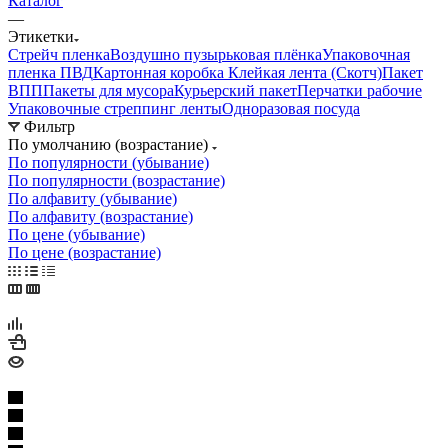
Каталог
—
Этикетки
Стрейч пленка
Воздушно пузырьковая плёнка
Упаковочная
пленка ПВД
Картонная коробка
Клейкая лента (Скотч)
Пакет
ВПП
Пакеты для мусора
Курьерский пакет
Перчатки рабочие
Упаковочные стреппинг ленты
Одноразовая посуда
Фильтр
По умолчанию (возрастание)
По популярности (убывание)
По популярности (возрастание)
По алфавиту (убывание)
По алфавиту (возрастание)
По цене (убывание)
По цене (возрастание)