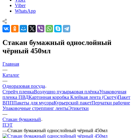
Viber
WhatsApp
Стакан бумажный однослойный
чёрный 450мл
Главная
—
Каталог
—
Одноразовая посуда
Стрейч пленка
Воздушно пузырьковая плёнка
Упаковочная
пленка ПВД
Картонная коробка
Клейкая лента (Скотч)
Пакет
ВПП
Пакеты для мусора
Курьерский пакет
Перчатки рабочие
Упаковочные стреппинг ленты
Этикетки
—
Стакан бумажный
ПЭТ
—
Стакан бумажный однослойный чёрный 450мл