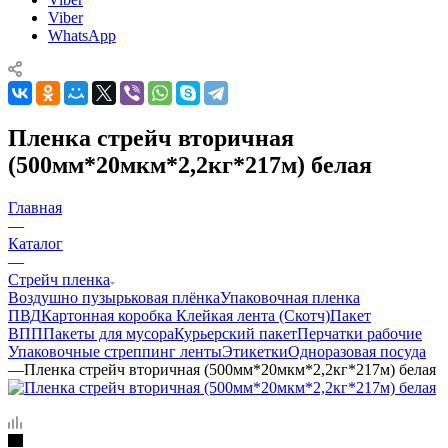
Viber
WhatsApp
Пленка стрейч вторичная
(500мм*20мкм*2,2кг*217м) белая
Главная
—
Каталог
—
Стрейч пленка
Воздушно пузырьковая плёнка
Упаковочная пленка
ПВД
Картонная коробка
Клейкая лента (Скотч)
Пакет
ВПП
Пакеты для мусора
Курьерский пакет
Перчатки рабочие
Упаковочные стреппинг ленты
Этикетки
Одноразовая посуда
—
Пленка стрейч вторичная (500мм*20мкм*2,2кг*217м) белая